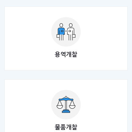
용역개찰
물품개찰